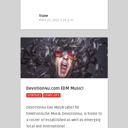
Trune
März 23, 2022 5:26 p.m.
Devotion4u.com EDM Music!
SONTIGES
START-UPS
Devotion4u Das Musik Label für
Elektronische Musik. Devotion4u, is home to
a roster of established as well as emerging
local and international ..