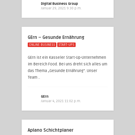
Digital Business Group
Januar 29, 2021 9:30 p.m.
GErn – Gesunde Ernährung
ONLINE BUSINESS
START-UPS
GErn ist ein Kasseler Start-Up-Unternehmen
im Bereich Food. Bei uns dreht sich alles um
das Thema „Gesunde Ernährung“. Unser
Team ..
GErn
Januar 4, 2021 11:02 p.m.
Aplano Schichtplaner