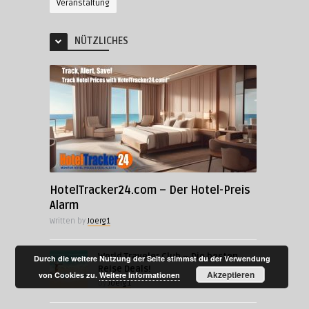
Veranstaltung
NÜTZLICHES
HotelTracker24.com – Der Hotel-Preis
Alarm
Written by
Joerg1
World Traveler Club – Die besten
Durch die weitere Nutzung der Seite stimmst du der Verwendung
Reise Deals!
Akzeptieren
von Cookies zu.
Weitere Informationen
by
Joerg1