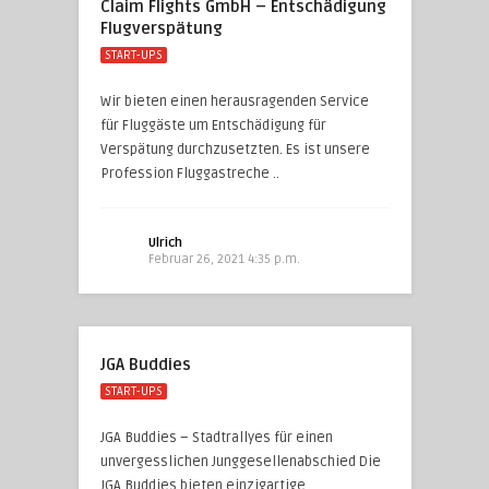
Claim Flights GmbH – Entschädigung
Flugverspätung
START-UPS
Wir bieten einen herausragenden Service
für Fluggäste um Entschädigung für
Verspätung durchzusetzten. Es ist unsere
Profession Fluggastreche ..
Ulrich
Februar 26, 2021 4:35 p.m.
JGA Buddies
START-UPS
JGA Buddies – Stadtrallyes für einen
unvergesslichen Junggesellenabschied Die
JGA Buddies bieten einzigartige