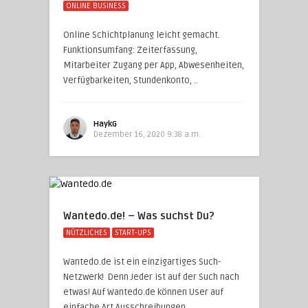
ONLINE BUSINESS
Online Schichtplanung leicht gemacht.
Funktionsumfang: Zeiterfassung,
Mitarbeiter Zugang per App, Abwesenheiten,
Verfügbarkeiten, Stundenkonto, ..
HaykG
Dezember 16, 2020 9:38 a.m.
Wantedo.de! – Was suchst Du?
NÜTZLICHES
START-UPS
Wantedo.de ist ein einzigartiges Such-
Netzwerk! Denn Jeder ist auf der Such nach
etwas! Auf Wantedo.de können User auf
einfache Art Ausschreibungen ..