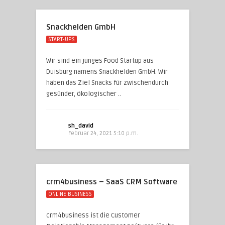
Snackhelden GmbH
START-UPS
Wir sind ein junges Food Startup aus
Duisburg namens Snackhelden GmbH. Wir
haben das Ziel Snacks für zwischendurch
gesünder, ökologischer ..
sh_david
Februar 24, 2021 5:10 p.m.
crm4business – SaaS CRM Software
ONLINE BUSINESS
crm4business ist die Customer