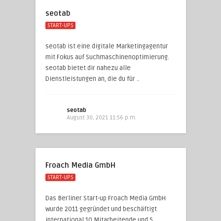
seotab
START-UPS
seotab ist eine digitale Marketingagentur
mit Fokus auf Suchmaschinenoptimierung.
seotab bietet dir nahezu alle
Dienstleistungen an, die du für ..
seotab
August 30, 2021 11:56 p.m.
Froach Media GmbH
START-UPS
Das Berliner Start-up Froach Media GmbH
wurde 2011 gegründet und beschäftigt
international 10 Mitarbeitende und 5