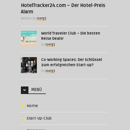
HotelTracker24.com – Der Hotel-Preis
Alarm
Written by
Joerg1
World Traveler Club – Die besten
Reise Deals!
by
Joerg1
Co-Working Spaces: Der Schlüssel
zum erfolgreichen Start-up?
by
Joerg1
MENÜ
Home
Start-Up-Club