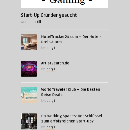
Start-Up Gründer gesucht
Written by
Till
HotelTracker24.com – Der Hotel-
Preis Alarm
by
Joerg1
ArtistSearch.de
by
Joerg1
World Traveler Club – Die besten
Reise Deals!
by
Joerg1
Co-Working Spaces: Der Schlüssel
zum erfolgreichen Start-up?
by
Joerg1