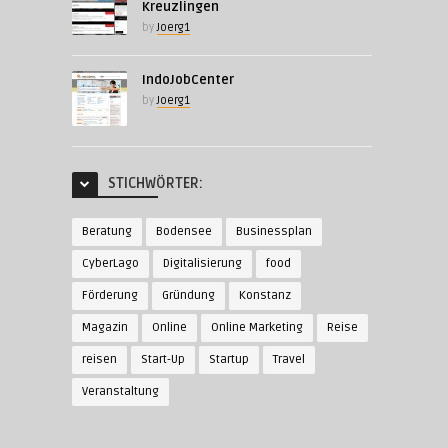
Kreuzlingen
by
Joerg1
IndoJobCenter
by
Joerg1
STICHWÖRTER:
Beratung
Bodensee
Businessplan
CyberLago
Digitalisierung
food
Förderung
Gründung
Konstanz
Magazin
Online
Online Marketing
Reise
reisen
Start-Up
Startup
Travel
Veranstaltung