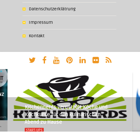
Datenschutzerklätrung
Impressum
Kontakt
Kitchennerds vermittelt Köche und
Kochkurse für den kulinarischen
Abend zu Hause
START-UPS