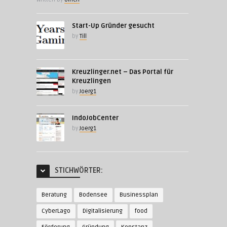
Start-Up Gründer gesucht
by
Till
Kreuzlinger.net – Das Portal für
Kreuzlingen
by
Joerg1
IndoJobCenter
by
Joerg1
STICHWÖRTER:
Beratung
Bodensee
Businessplan
CyberLago
Digitalisierung
food