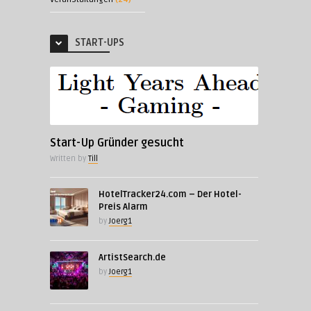
START-UPS
Start-Up Gründer gesucht
Written by
Till
HotelTracker24.com – Der Hotel-
Preis Alarm
by
Joerg1
ArtistSearch.de
by
Joerg1