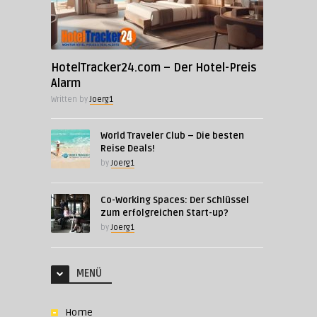
HotelTracker24.com – Der Hotel-Preis
Alarm
Written by
Joerg1
World Traveler Club – Die besten
Reise Deals!
by
Joerg1
Co-Working Spaces: Der Schlüssel
zum erfolgreichen Start-up?
by
Joerg1
MENÜ
Home