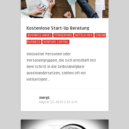
Kostenlose Start-Up Beratung
BUSINESS ANGEL
FÖRDERUNG
NÜTZLICHES
ONLINE
BUSINESS
VENTURE CAPITAL
Innovative Personen oder
Personengruppen, die sich ernsthaft mit
dem Schritt in die Selbständigkeit
auseinandersetzen, stehen oft vor
vielseitigen ..
Joerg1
August 23, 2019 1:19 a.m.