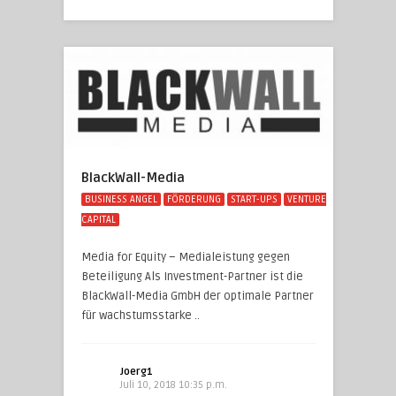
BlackWall-Media
BUSINESS ANGEL
FÖRDERUNG
START-UPS
VENTURE
CAPITAL
Media for Equity – Medialeistung gegen
Beteiligung Als Investment-Partner ist die
BlackWall-Media GmbH der optimale Partner
für wachstumsstarke ..
Joerg1
Juli 10, 2018 10:35 p.m.