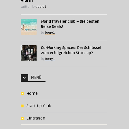
Alarm
Written by
Joerg1
World Traveler Club – Die besten
Reise Deals!
by
Joerg1
Co-Working Spaces: Der Schlüssel
zum erfolgreichen Start-up?
by
Joerg1
MENÜ
Home
Start-Up-Club
Eintragen