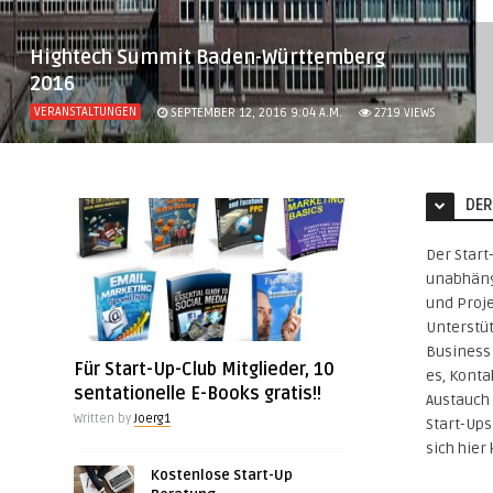
Hightech Summit Baden-Württemberg
2016
VERANSTALTUNGEN
SEPTEMBER 12, 2016 9:04 A.M.
2719
VIEWS
DER
Der Start
unabhäng
und Proje
Unterstü
Business 
Für Start-Up-Club Mitglieder, 10
es, Konta
sentationelle E-Books gratis!!
Austauch 
Written by
Joerg1
Start-Up
sich hier
Kostenlose Start-Up