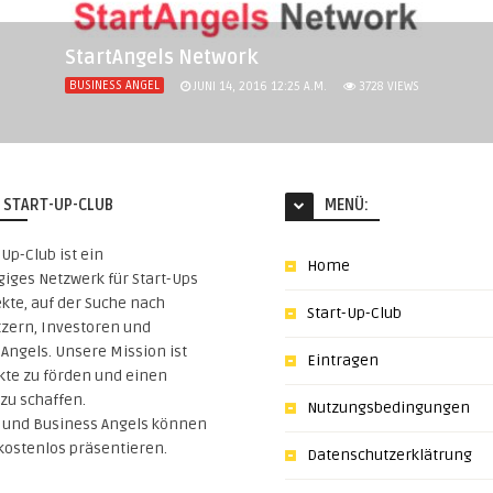
StartAngels Network
BUSINESS ANGEL
JUNI 14, 2016 12:25 A.M.
3728
VIEWS
 START-UP-CLUB
MENÜ:
-Up-Club ist ein
Home
iges Netzwerk für Start-Ups
kte, auf der Suche nach
Start-Up-Club
tzern, Investoren und
Angels. Unsere Mission ist
Eintragen
kte zu förden und einen
zu schaffen.
Nutzungsbedingungen
s und Business Angels können
 kostenlos präsentieren.
Datenschutzerklätrung