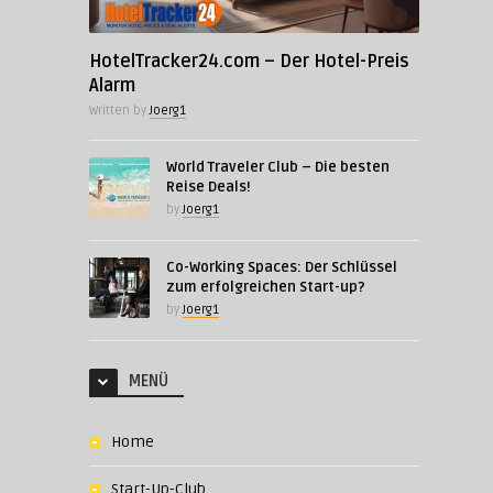
HotelTracker24.com – Der Hotel-Preis
Alarm
Written by
Joerg1
World Traveler Club – Die besten
Reise Deals!
by
Joerg1
Co-Working Spaces: Der Schlüssel
zum erfolgreichen Start-up?
by
Joerg1
MENÜ
Home
Start-Up-Club