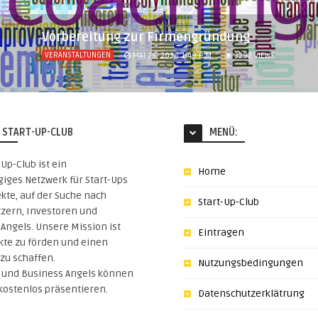
Vorbereitung zur Firmengründung
VERANSTALTUNGEN
MAI 25, 2016 1:49 P.M.
3292
VIEWS
 START-UP-CLUB
MENÜ:
-Up-Club ist ein
Home
iges Netzwerk für Start-Ups
kte, auf der Suche nach
Start-Up-Club
tzern, Investoren und
Angels. Unsere Mission ist
Eintragen
kte zu förden und einen
zu schaffen.
Nutzungsbedingungen
s und Business Angels können
 kostenlos präsentieren.
Datenschutzerklätrung