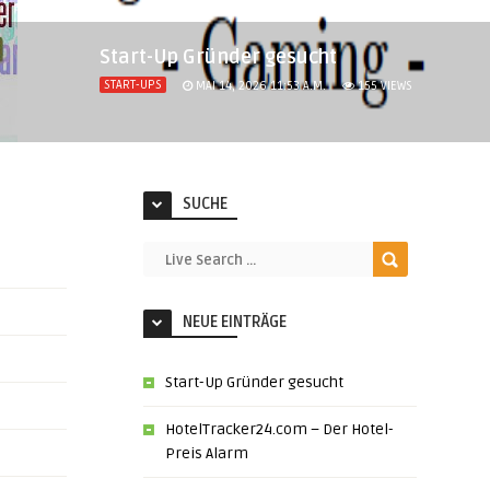
Start-Up Gründer gesucht
START-UPS
MAI 14, 2026 11:53 A.M.
155
VIEWS
SUCHE
NEUE EINTRÄGE
Start-Up Gründer gesucht
HotelTracker24.com – Der Hotel-
Preis Alarm