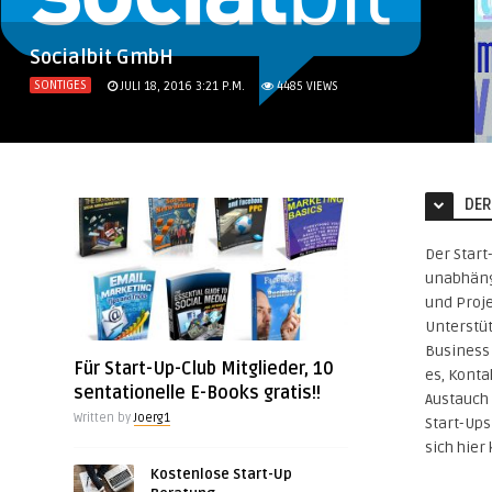
Socialbit GmbH
SONTIGES
JULI 18, 2016 3:21 P.M.
4485
VIEWS
DER
Der Start
unabhäng
und Proje
Unterstü
Business 
Für Start-Up-Club Mitglieder, 10
es, Konta
sentationelle E-Books gratis!!
Austauch 
Written by
Joerg1
Start-Up
sich hier
Kostenlose Start-Up