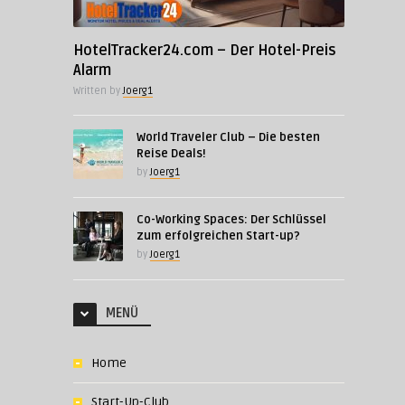
HotelTracker24.com – Der Hotel-Preis
Alarm
Written by
Joerg1
World Traveler Club – Die besten
Reise Deals!
by
Joerg1
Co-Working Spaces: Der Schlüssel
zum erfolgreichen Start-up?
by
Joerg1
MENÜ
Home
Start-Up-Club