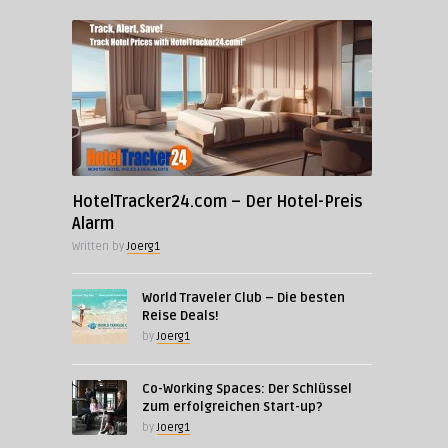
HotelTracker24.com – Der Hotel-Preis
Alarm
Written by
Joerg1
World Traveler Club – Die besten
Reise Deals!
by
Joerg1
Co-Working Spaces: Der Schlüssel
zum erfolgreichen Start-up?
by
Joerg1