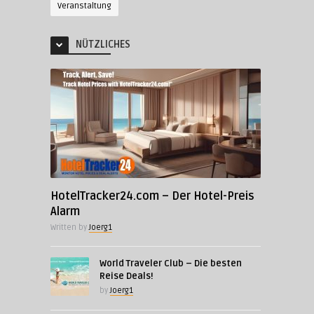
Veranstaltung
NÜTZLICHES
HotelTracker24.com – Der Hotel-Preis
Alarm
Written by
Joerg1
World Traveler Club – Die besten
Reise Deals!
by
Joerg1