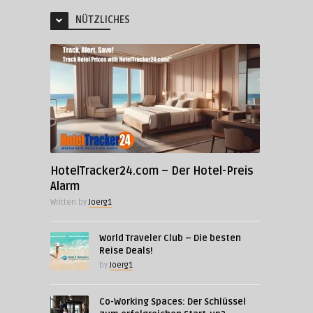
NÜTZLICHES
HotelTracker24.com – Der Hotel-Preis
Alarm
Written by
Joerg1
World Traveler Club – Die besten
Reise Deals!
by
Joerg1
Co-Working Spaces: Der Schlüssel