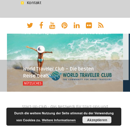
Kontakt
World Traveler Club – Die besten
Reise Deals!
NÜTZLICHES
Start-Up-Club - das Netzwerk für Start-Ups und
Business Angels.
Durch die weitere Nutzung der Seite stimmst du der Verwendung
Copyright © 2016 - 2019 - by
Negara AG
Akzeptieren
von Cookies zu.
Weitere Informationen