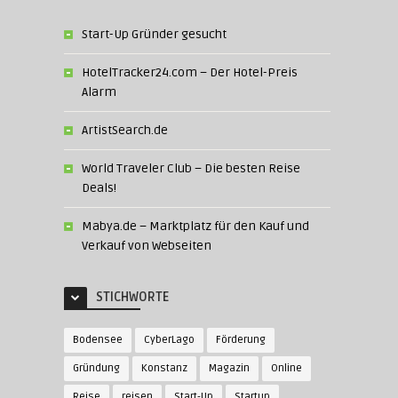
Start-Up Gründer gesucht
HotelTracker24.com – Der Hotel-Preis
Alarm
ArtistSearch.de
World Traveler Club – Die besten Reise
Deals!
Mabya.de – Marktplatz für den Kauf und
Verkauf von Webseiten
STICHWORTE
Bodensee
CyberLago
Förderung
Gründung
Konstanz
Magazin
Online
Reise
reisen
Start-Up
Startup