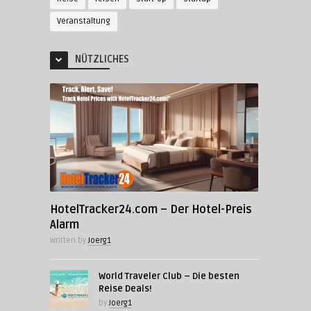
Veranstaltung
NÜTZLICHES
HotelTracker24.com – Der Hotel-Preis
Alarm
Written by
Joerg1
World Traveler Club – Die besten
Reise Deals!
by
Joerg1