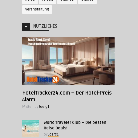
Veranstaltung
NÜTZLICHES
HotelTracker24.com – Der Hotel-Preis
Alarm
Written by
Joerg1
World Traveler Club – Die besten
Reise Deals!
by
Joerg1