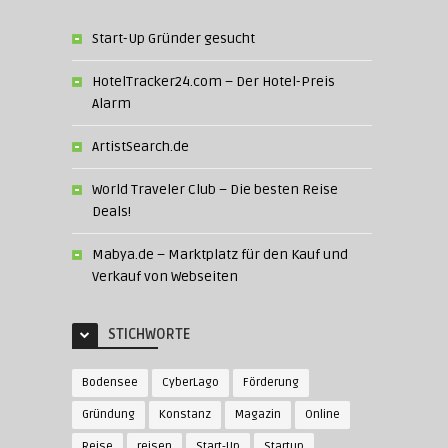
Start-Up Gründer gesucht
HotelTracker24.com – Der Hotel-Preis
Alarm
ArtistSearch.de
World Traveler Club – Die besten Reise
Deals!
Mabya.de – Marktplatz für den Kauf und
Verkauf von Webseiten
STICHWORTE
Bodensee
CyberLago
Förderung
Gründung
Konstanz
Magazin
Online
Reise
reisen
Start-Up
Startup