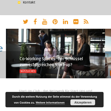
Kontakt
Co-Working Spaces: Der Schlüssel
zum erfolgreichen Start-up?
NÜTZLICHES
Start-Up-Club - das Netzwerk für Start-Ups und
Business Angels.
Durch die weitere Nutzung der Seite stimmst du der Verwendung
Copyright © 2016 - 2019 - by
Negara AG
Akzeptieren
von Cookies zu.
Weitere Informationen