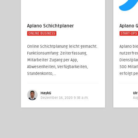
Aplano Schichtplaner
Aplano 
ONLINE BUSINESS
START-UPS
Online Schichtplanung leicht gemacht.
Aplano bi
Funktionsumfang: Zeiterfassung,
nutzerfre
Mitarbeiter Zugang per App,
Dienstpla
Abwesenheiten, Verfügbarkeiten,
500 Mitar
Stundenkonto, ..
erfolgt pe
HaykG
Ulr
Dezember 16, 2020 9:38 a.m.
Aug