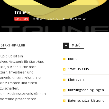
Trune –
START-UPS
MÄRZ 23, 2022 5:26 P.M.
2247
VIEWS
 START-UP-CLUB
MENÜ:
-Up-Club ist ein
Home
iges Netzwerk für Start-Ups
kte, auf der Suche nach
Start-Up-Club
tzern, Investoren und
Angels. Unsere Mission ist
Eintragen
kte zu förden und einen
zu schaffen.
Nutzungsbedingungen
s und Business Angels können
 kostenlos präsentieren.
Datenschutzerklätrung