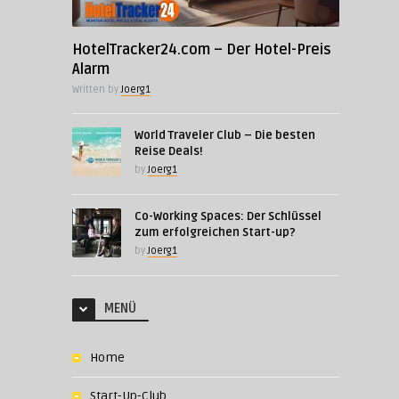
HotelTracker24.com – Der Hotel-Preis
Alarm
Written by
Joerg1
World Traveler Club – Die besten
Reise Deals!
by
Joerg1
Co-Working Spaces: Der Schlüssel
zum erfolgreichen Start-up?
by
Joerg1
MENÜ
Home
Start-Up-Club