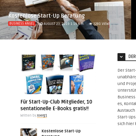
Kostenlose Start-Up Beratung
BUSINESS ANGEL
AUGUST 23, 2019 1:19 A.M.
3280
VIEWS
DER
Der Start
unabhäng
und Proje
Unterstü
Business 
Für Start-Up-Club Mitglieder, 10
es, Konta
sentationelle E-Books gratis!!
Austauch 
Written by
Joerg1
Start-Up
sich hier
Kostenlose Start-Up