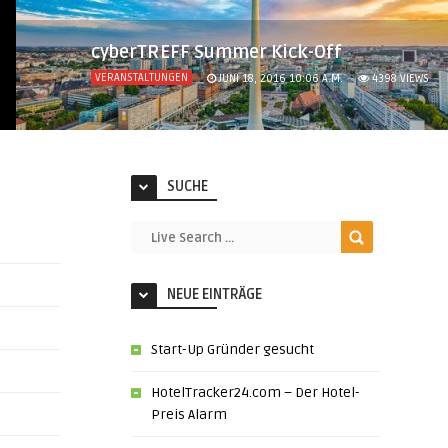
cyberTREFF Summer Kick-Off
VERANSTALTUNGEN
JUNI 18, 2016 10:06 A.M.
4398
VIEWS
SUCHE
NEUE EINTRÄGE
Start-Up Gründer gesucht
HotelTracker24.com – Der Hotel-
Preis Alarm