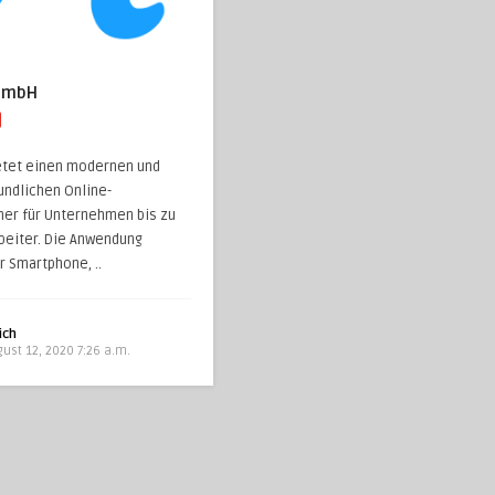
GmbH
etet einen modernen und
undlichen Online-
ner für Unternehmen bis zu
beiter. Die Anwendung
r Smartphone, ..
ich
ust 12, 2020 7:26 a.m.