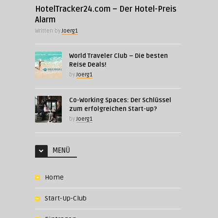
HotelTracker24.com – Der Hotel-Preis
Alarm
Written by
Joerg1
World Traveler Club – Die besten
Reise Deals!
by
Joerg1
Co-Working Spaces: Der Schlüssel
zum erfolgreichen Start-up?
by
Joerg1
MENÜ
Home
Start-Up-Club