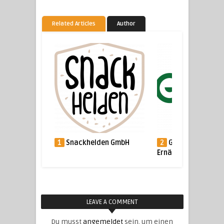
Related Articles
Author
1
Snackhelden GmbH
2
GErn – Gesunde
Ernährung
LEAVE A COMMENT
Du musst
angemeldet
sein, um einen