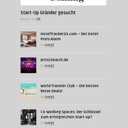
Start-Up Gründer gesucht
Written by
Till
HotelTracker24.com – Der Hotel-
Preis Alarm
by
Joerg1
ArtistSearch.de
by
Joerg1
World Traveler Club – Die besten
Reise Deals!
by
Joerg1
Co-Working Spaces: Der Schlüssel
zum erfolgreichen Start-up?
by
Joerg1