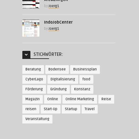
by
Joerg1
IndoJobCenter
by
Joerg1
STICHWÖRTER:
Beratung
Bodensee
Businessplan
CyberLago
Digitalisierung
food
Förderung
Gründung
Konstanz
Magazin
Online
Online Marketing
Reise
reisen
Start-Up
Startup
Travel
Veranstaltung