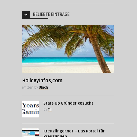
BELIEBTE EINTRÄGE
HolidayInfos,com
Written by
Ulrich
Start-Up Gründer gesucht
by
Till
Kreuzlinger.net – Das Portal für
Kreuzlingen