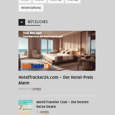
Veranstaltung
NÜTZLICHES
HotelTracker24.com – Der Hotel-Preis
Alarm
Written by
Joerg1
World Traveler Club – Die besten
Reise Deals!
by
Joerg1