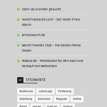
Start-Up Gründer gesucht
HotelTracker24.com – Der Hotel-Preis
Alarm
ArtistSearch.de
World Traveler Club – Die besten Reise
Deals!
Mabya.de – Marktplatz für den Kauf und
Verkauf von Webseiten
STICHWORTE
Bodensee
CyberLago
Förderung
Gründung
Konstanz
Magazin
Online
Reise
reisen
Start-Up
Startup