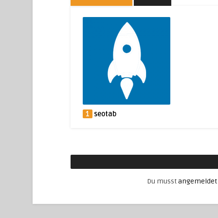
1
seotab
Du musst
angemeldet