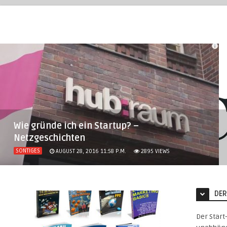
Wie gründe ich ein Startup? –
Netzgeschichten
SONTIGES
AUGUST 28, 2016 11:58 P.M.
2895
VIEWS
DER
Der Start