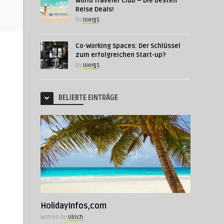
World Traveler Club – Die besten
Reise Deals!
by
Joerg1
Co-Working Spaces: Der Schlüssel
zum erfolgreichen Start-up?
by
Joerg1
BELIEBTE EINTRÄGE
HolidayInfos,com
Written by
Ulrich