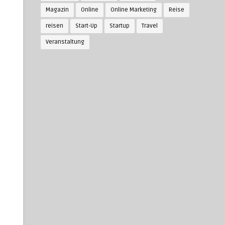
Magazin
Online
Online Marketing
Reise
reisen
Start-Up
Startup
Travel
Veranstaltung