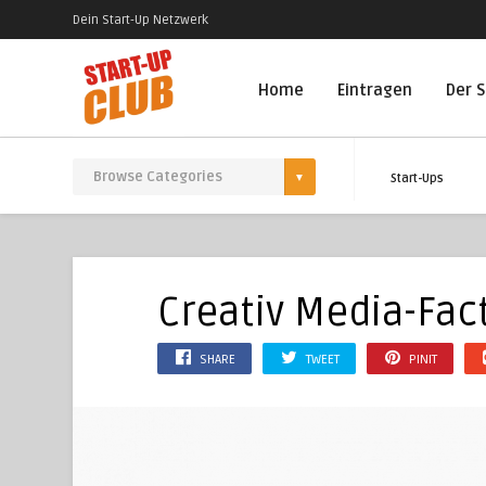
Dein Start-Up Netzwerk
Home
Eintragen
Der S
Start-Ups
Creativ Media-Fac
SHARE
TWEET
PINIT