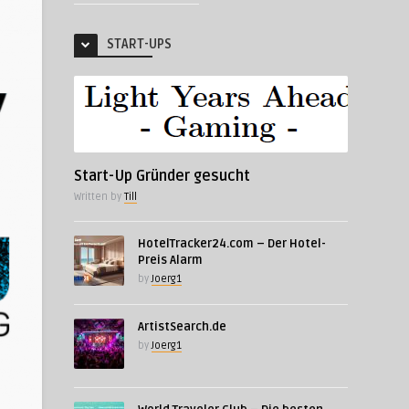
START-UPS
Start-Up Gründer gesucht
Written by
Till
HotelTracker24.com – Der Hotel-
Preis Alarm
by
Joerg1
ArtistSearch.de
by
Joerg1