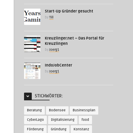
Start-Up Gründer gesucht
by
Till
Kreuzlinger.net – Das Portal für
Kreuzlingen
by
Joerg1
IndoJobCenter
by
Joerg1
STICHWÖRTER:
Beratung
Bodensee
Businessplan
CyberLago
Digitalisierung
food
Förderung
Gründung
Konstanz