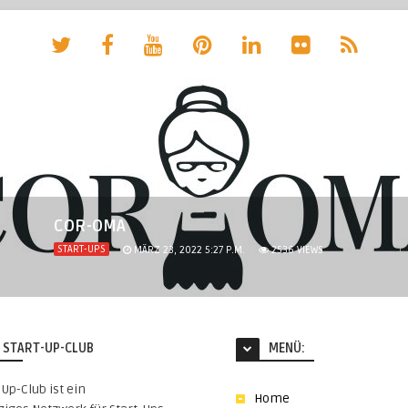
COR-OMA
START-UPS
MÄRZ 23, 2022 5:27 P.M.
2536
VIEWS
 START-UP-CLUB
MENÜ:
-Up-Club ist ein
Home