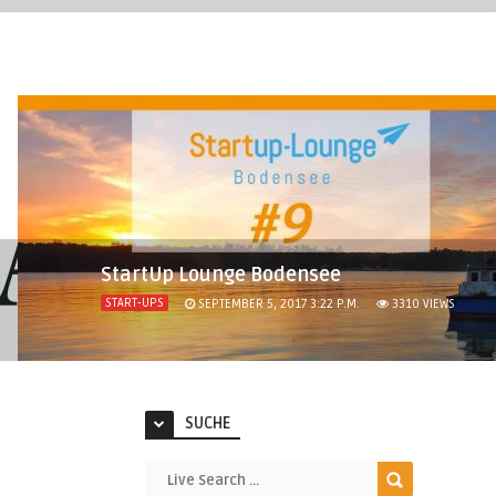
StartUp Lounge Bodensee
START-UPS
SEPTEMBER 5, 2017 3:22 P.M.
3310
VIEWS
SUCHE