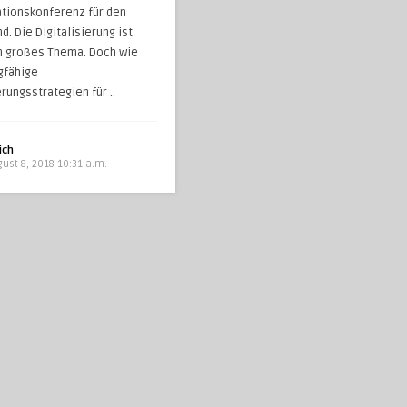
ationskonferenz für den
d. Die Digitalisierung ist
in großes Thema. Doch wie
gfähige
erungsstrategien für ..
ich
ust 8, 2018 10:31 a.m.