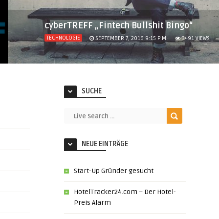
cyberTREFF „Fintech Bullshit Bingo“
TECHNOLOGIE
SEPTEMBER 7, 2016 9:15 P.M.
3491
VIEWS
SUCHE
NEUE EINTRÄGE
Start-Up Gründer gesucht
HotelTracker24.com – Der Hotel-
Preis Alarm