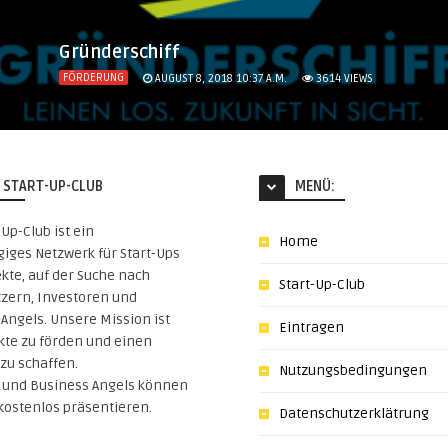
Gründerschiff
FÖRDERUNG
AUGUST 8, 2018 10:37 A.M.
3614
VIEWS
 START-UP-CLUB
MENÜ:
-Up-Club ist ein
Home
iges Netzwerk für Start-Ups
kte, auf der Suche nach
Start-Up-Club
tzern, Investoren und
Angels. Unsere Mission ist
Eintragen
kte zu förden und einen
zu schaffen.
Nutzungsbedingungen
s und Business Angels können
 kostenlos präsentieren.
Datenschutzerklätrung