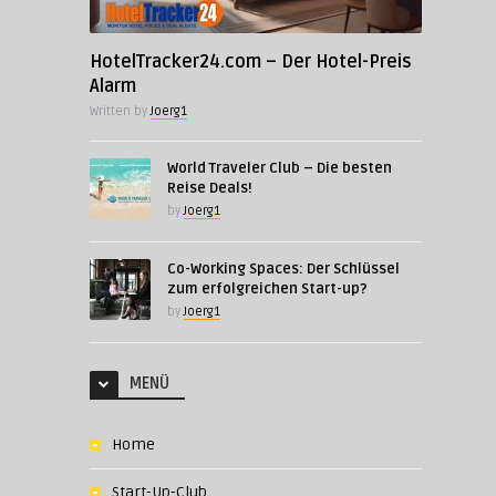
HotelTracker24.com – Der Hotel-Preis
Alarm
Written by
Joerg1
World Traveler Club – Die besten
Reise Deals!
by
Joerg1
Co-Working Spaces: Der Schlüssel
zum erfolgreichen Start-up?
by
Joerg1
MENÜ
Home
Start-Up-Club