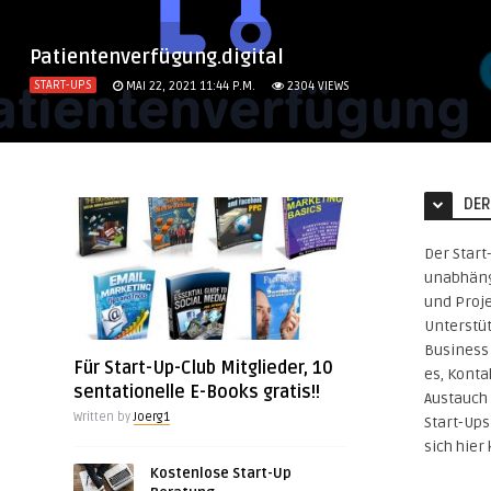
Patientenverfügung.digital
START-UPS
MAI 22, 2021 11:44 P.M.
2304
VIEWS
DER
Der Start
unabhäng
und Proje
Unterstü
Business 
Für Start-Up-Club Mitglieder, 10
es, Konta
sentationelle E-Books gratis!!
Austauch 
Written by
Joerg1
Start-Up
sich hier
Kostenlose Start-Up