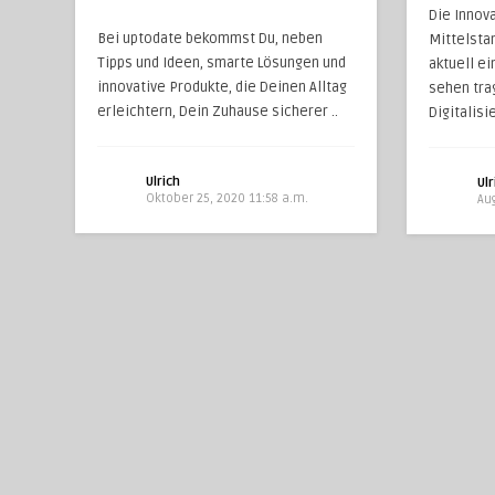
Die Innov
Bei uptodate bekommst Du, neben
Mittelstan
Tipps und Ideen, smarte Lösungen und
aktuell e
innovative Produkte, die Deinen Alltag
sehen tra
erleichtern, Dein Zuhause sicherer ..
Digitalisi
Ulrich
Ulr
Oktober 25, 2020 11:58 a.m.
Aug