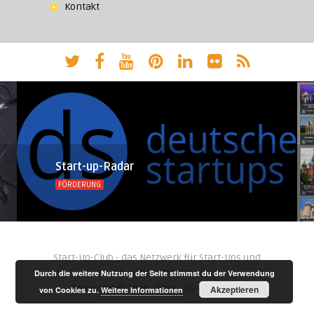
Kontakt
Start-up-Radar
FÖRDERUNG
Start-Up-Club - das Netzwerk für Start-Ups und
Business Angels.
Durch die weitere Nutzung der Seite stimmst du der Verwendung
Copyright © 2016 - 2019 - by
Negara AG
Akzeptieren
von Cookies zu.
Weitere Informationen