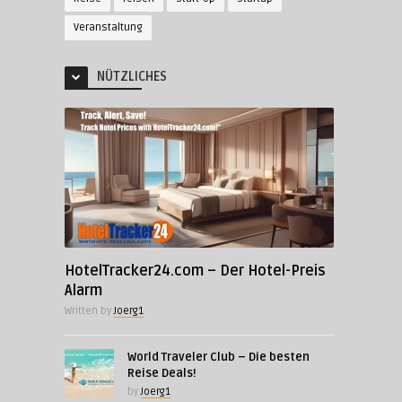
Veranstaltung
NÜTZLICHES
HotelTracker24.com – Der Hotel-Preis
Alarm
Written by
Joerg1
World Traveler Club – Die besten
Reise Deals!
by
Joerg1