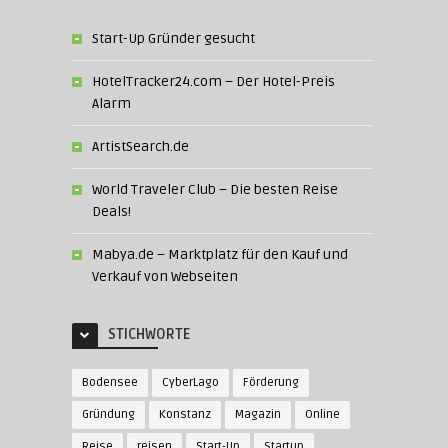
Start-Up Gründer gesucht
HotelTracker24.com – Der Hotel-Preis
Alarm
ArtistSearch.de
World Traveler Club – Die besten Reise
Deals!
Mabya.de – Marktplatz für den Kauf und
Verkauf von Webseiten
STICHWORTE
Bodensee
CyberLago
Förderung
Gründung
Konstanz
Magazin
Online
Reise
reisen
Start-Up
Startup