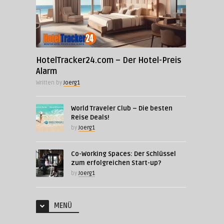
HotelTracker24.com – Der Hotel-Preis
Alarm
Written by
Joerg1
World Traveler Club – Die besten
Reise Deals!
by
Joerg1
Co-Working Spaces: Der Schlüssel
zum erfolgreichen Start-up?
by
Joerg1
MENÜ